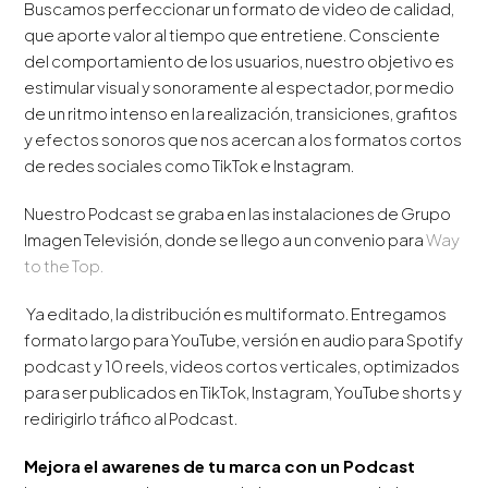
Buscamos perfeccionar un formato de video de calidad,
que aporte valor al tiempo que entretiene. Consciente
del comportamiento de los usuarios, nuestro objetivo es
estimular visual y sonoramente al espectador, por medio
de un ritmo intenso en la realización, transiciones, grafitos
y efectos sonoros que nos acercan a los formatos cortos
de redes sociales como TikTok e Instagram.
Nuestro Podcast se graba en las instalaciones de Grupo
Imagen Televisión, donde se llego a un convenio para
Way
to the Top.
Ya editado, la distribución es multiformato. Entregamos
formato largo para YouTube, versión en audio para Spotify
podcast y 10 reels, videos cortos verticales, optimizados
para ser publicados en TikTok, Instagram, YouTube shorts y
redirigirlo tráfico al Podcast.
Mejora el awarenes de tu marca con un Podcast