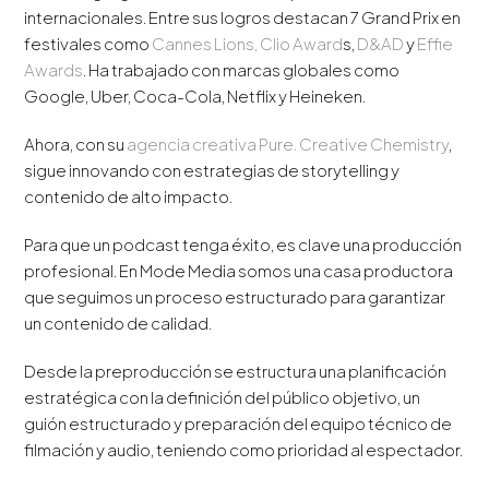
internacionales. Entre sus logros destacan 7 Grand Prix en
festivales como
Cannes Lions,
Clio Award
s,
D&AD
y
Effie
Awards
. Ha trabajado con marcas globales como
Google, Uber, Coca-Cola, Netflix y Heineken.
Ahora, con su
agencia creativa Pure. Creative Chemistry
,
sigue innovando con estrategias de storytelling y
contenido de alto impacto.
Para que un podcast tenga éxito, es clave una producción
profesional. En Mode Media somos una casa productora
que seguimos un proceso estructurado para garantizar
un contenido de calidad.
Desde la preproducción se estructura una planificación
estratégica con la definición del público objetivo, un
guión estructurado y preparación del equipo técnico de
filmación y audio, teniendo como prioridad al espectador.