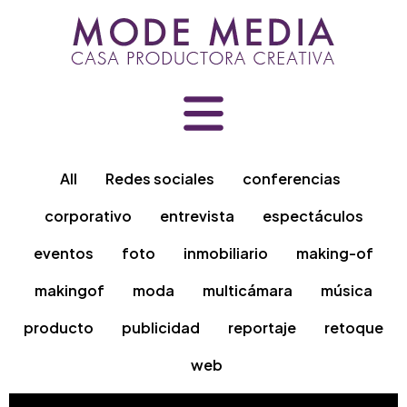
Skip
to
content
All
Redes sociales
conferencias
corporativo
entrevista
espectáculos
eventos
foto
inmobiliario
making-of
makingof
moda
multicámara
música
producto
publicidad
reportaje
retoque
web