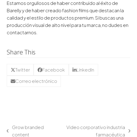
Estamos orgullosos de haber contribuido al éxito de
Barelly y de haber creado fashion films que destacan la
calidad y el estilo de productos premium. Si buscas una
producción visual de alto nivel para tu marca, no dudes en
contactarnos.
Share This
Twitter
Facebook
LinkedIn
Correo electrónico
Grow branded
Video corporativo industria
content
farmacéutica