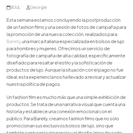
18
JUL
Georgie
Esta semana estamos concluyendo la postproducción
de un fashion films y una sesión de fotos de campaña para
la promoción de una nueva colección, realizados para
Barelly
, una marca italiana especializada en bolsos de lujo
para hombres y mujeres. Ofrecimos un servicio de
fotografía de campaña de alta calidad, específicamente
diseñado para resaltar el estilo y la sofisticación de
productos de lujo. Aunque la situación con el pago no fue
ideal, esta experiencia nos ha llevado a revisar y actualizar
nuestra política de pagos.
Un fashion film es mucho más que una simple exhibición de
productos. Se trata de una narrativa visual que cuenta una
historia y establece una conexión emocional con el
público. Para Barelly, creamos fashion films que no solo
promocionan sus exclusivos bolsos de lujo, sino que
también capturan la elegancia y el diseño único de cada