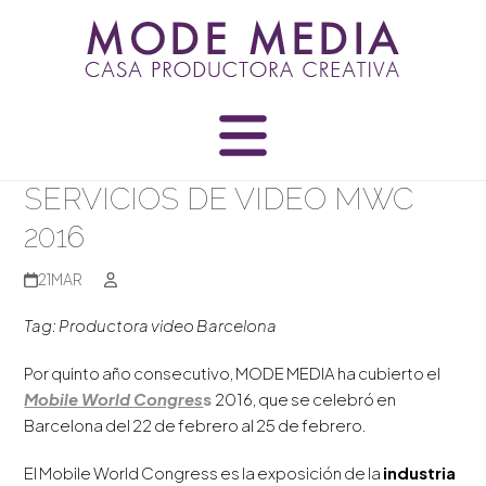
Skip
to
content
SERVICIOS DE VIDEO MWC
2016
21
MAR
Tag: Productora video Barcelona
Por quinto año consecutivo, MODE MEDIA ha cubierto el
Mobile World
Congres
s
2016, que se celebró en
Barcelona del 22 de febrero al 25 de febrero.
El Mobile World Congress es la exposición de la
industria