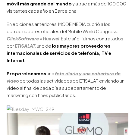
móvil más grande del mundo
y atrae a más de 100 000
visitantes cada año en Barcelona.
En ediciones anteriores, MODE MEDIA cubrió a los
patrocinadores oficiales del Mobile World Congress:
ClickSoftware
y
Huawei
. Este año, fuimos contratados
por
ETISALAT
, uno de
los mayores proveedores
internacionales de servicios de telefonía, TV e
Internet
.
Proporcionamos
una
foto diaria y una cobertura de
video
de todas las actividades de ETISALAT, enviando un
video al final de cada día a su departamento de
marketing con fines publicitarios.