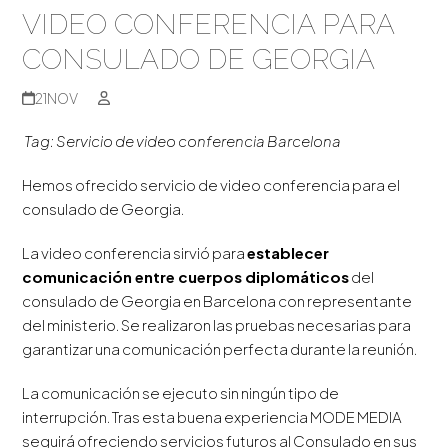
VIDEO CONFERENCIA PARA
CONSULADO DE GEORGIA
21
NOV
Tag: Servicio de video conferencia Barcelona
Hemos ofrecido servicio de video conferencia para el
consulado de Georgia.
La video conferencia sirvió para
establecer
comunicación entre cuerpos diplomáticos
del
consulado de Georgia en Barcelona con representante
del ministerio. Se realizaron las pruebas necesarias para
garantizar una comunicación perfecta durante la reunión.
La comunicación se ejecuto sin ningún tipo de
interrupción. Tras esta buena experiencia MODE MEDIA
seguirá ofreciendo servicios futuros al Consulado en sus