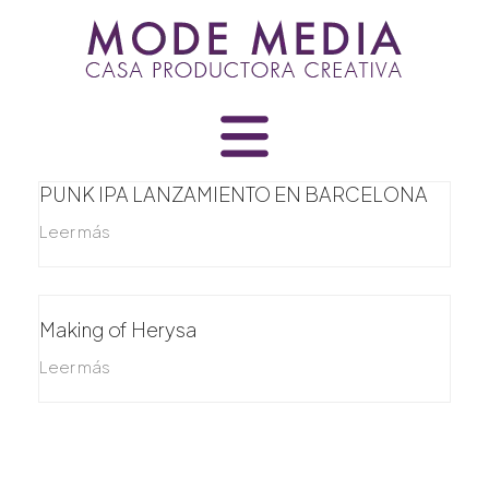
Skip
to
content
PUNK IPA LANZAMIENTO EN BARCELONA
Leer más
Making of Herysa
Leer más