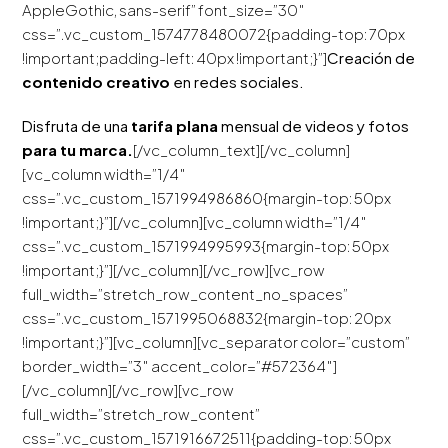
AppleGothic, sans-serif” font_size=”30″
css=”.vc_custom_1574778480072{padding-top: 70px
!important;padding-left: 40px !important;}”]
Creación de
contenido creativo
en redes sociales.
Disfruta de una
tarifa plana
mensual de videos y fotos
para tu marca.
[/vc_column_text][/vc_column]
[vc_column width=”1/4″
css=”.vc_custom_1571994986860{margin-top: 50px
!important;}”][/vc_column][vc_column width=”1/4″
css=”.vc_custom_1571994995993{margin-top: 50px
!important;}”][/vc_column][/vc_row][vc_row
full_width=”stretch_row_content_no_spaces”
css=”.vc_custom_1571995068832{margin-top: 20px
!important;}”][vc_column][vc_separator color=”custom”
border_width=”3″ accent_color=”#572364″]
[/vc_column][/vc_row][vc_row
full_width=”stretch_row_content”
css=”.vc_custom_1571916672511{padding-top: 50px