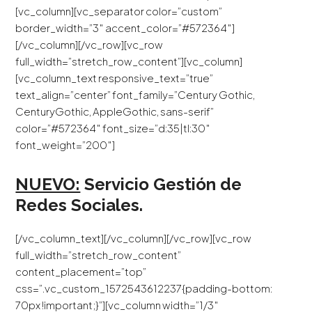
[vc_column][vc_separator color=”custom”
border_width=”3″ accent_color=”#572364″]
[/vc_column][/vc_row][vc_row
full_width=”stretch_row_content”][vc_column]
[vc_column_text responsive_text=”true”
text_align=”center” font_family=”Century Gothic,
CenturyGothic, AppleGothic, sans-serif”
color=”#572364″ font_size=”d:35|tl:30″
font_weight=”200″]
NUEVO:
Servicio Gestión de
Redes Sociales.
[/vc_column_text][/vc_column][/vc_row][vc_row
full_width=”stretch_row_content”
content_placement=”top”
css=”.vc_custom_1572543612237{padding-bottom:
70px !important;}”][vc_column width=”1/3″