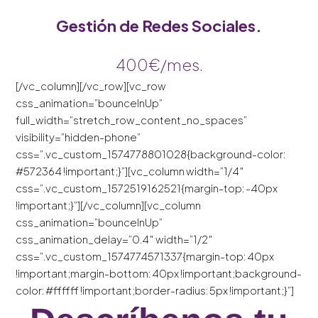
Gestión de Redes Sociales.
400€/mes.
[/vc_column][/vc_row][vc_row
css_animation=”bounceInUp”
full_width=”stretch_row_content_no_spaces”
visibility=”hidden-phone”
css=”.vc_custom_1574778801028{background-color:
#572364 !important;}”][vc_column width=”1/4″
css=”.vc_custom_1572519162521{margin-top: -40px
!important;}”][/vc_column][vc_column
css_animation=”bounceInUp”
css_animation_delay=”0.4″ width=”1/2″
css=”.vc_custom_1574774571337{margin-top: 40px
!important;margin-bottom: 40px !important;background-
color: #ffffff !important;border-radius: 5px !important;}”]