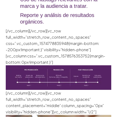
marca y la audiencia a tratar.
Reporte y análisis de resultados
orgánicos.
[/vc_column][/vc_row][vc_row
full_width=”stretch_row_content_no_spaces”
css=”.vc_custom_1574778835948{margin-bottom:
-200px !important;}” visibility=”hidden-phone”]
[vc_column css=”.vc_custom_1578576353752{margin-
bottom: 0px !important;}”]
[/vc_column][/vc_row][vc_row
full_width=”stretch_row_content_no_spaces”
content_placement=”middle” column_spacing=”0px”
visibility=”hidden-phone”][vc_column width=”1/2″]