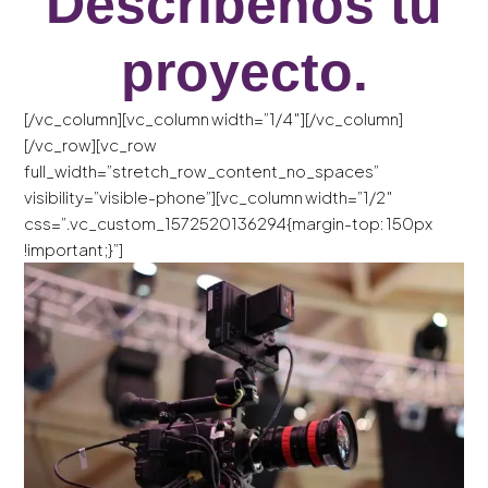
Descríbenos tu
proyecto.
[/vc_column][vc_column width=”1/4″][/vc_column]
[/vc_row][vc_row
full_width=”stretch_row_content_no_spaces”
visibility=”visible-phone”][vc_column width=”1/2″
css=”.vc_custom_1572520136294{margin-top: 150px
!important;}”]