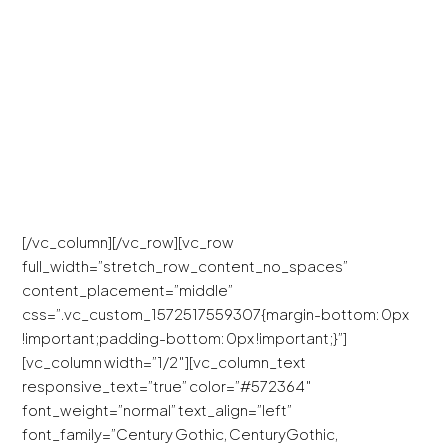
SERVICIOS DE
CONTENIDO
PARA REDES
SOCIALES.
[/vc_column][/vc_row][vc_row
full_width=”stretch_row_content_no_spaces”
content_placement=”middle”
css=”.vc_custom_1572517559307{margin-bottom: 0px
!important;padding-bottom: 0px !important;}”]
[vc_column width=”1/2″][vc_column_text
responsive_text=”true” color=”#572364″
font_weight=”normal” text_align=”left”
font_family=”Century Gothic, CenturyGothic,