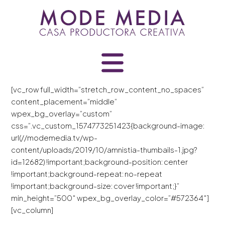
Skip
to
content
[vc_row full_width=”stretch_row_content_no_spaces”
content_placement=”middle”
wpex_bg_overlay=”custom”
css=”.vc_custom_1574773251423{background-image:
url(//modemedia.tv/wp-
content/uploads/2019/10/amnistia-thumbails-1.jpg?
id=12682) !important;background-position: center
!important;background-repeat: no-repeat
!important;background-size: cover !important;}”
min_height=”500″ wpex_bg_overlay_color=”#572364″]
[vc_column]