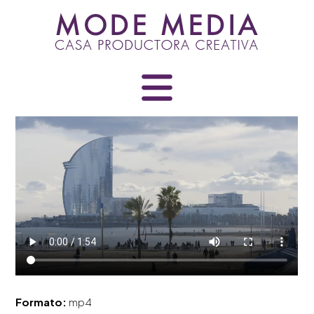
Skip
to
content
Formato:
mp4