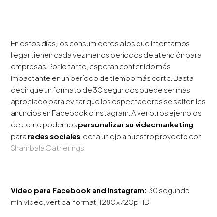
En estos días, los consumidores a los que intentamos
llegar tienen cada vez menos períodos de atención para
empresas. Por lo tanto, esperan contenido más
impactante en un período de tiempo más corto. Basta
decir que un formato de 30 segundos puede ser más
apropiado para evitar que los espectadores se salten los
anuncios en Facebook o Instagram. A ver otros ejemplos
de como podemos
personalizar su videomarketing
para
redes sociales
, echa un ojo a nuestro proyecto con
Shambala Gatherings
.
Video para Facebook and Instagram:
30 segundo
minivideo, vertical format, 1280x720p HD