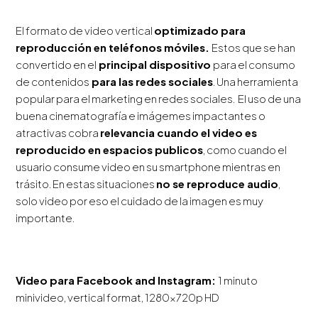
El formato de video vertical
optimizado para
reproducción en teléfonos móviles.
Estos que se han
convertido en el
principal dispositivo
para el consumo
de contenidos
para las redes sociales
. Una herramienta
popular para el marketing en redes sociales. El uso de una
buena cinematografía e imágemes impactantes o
atractivas cobra
relevancia cuando el video es
reproducido en espacios publicos
, como cuando el
usuario consume video en su smartphone mientras en
trásito. En estas situaciones
no se reproduce audio
,
solo video por eso el cuidado de la imagen es muy
importante.
Video para Facebook and Instagram:
1 minuto
minivideo, vertical format, 1280x720p HD