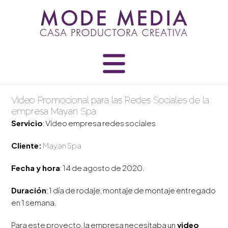
Skip
to
content
Video Promocional para las Redes Sociales de la
empresa Mayan Spa
Servicio
: Video empresa redes sociales
Cliente:
Mayan Spa
Fecha y hora
: 14 de agosto de 2020.
Duración
: 1 día de rodaje, montaje de montaje entregado
en 1 semana.
Para este proyecto, la empresa necesitaba un
video