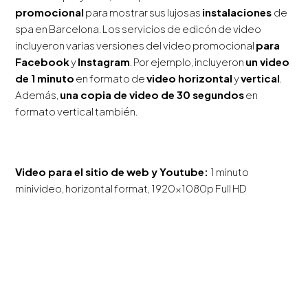
promocional
para mostrar sus lujosas
instalaciones
de
spa en Barcelona. Los servicios de edicón de video
incluyeron varias versiones del video promocional
para
Facebook
y
Instagram
. Por ejemplo, incluyeron
un video
de 1 minuto
en formato de
video horizontal
y
vertical
.
Además,
una copia de video de 30 segundos
en
formato vertical también.
Video para el sitio de web y Youtube:
1 minuto
minivideo, horizontal format, 1920x1080p Full HD