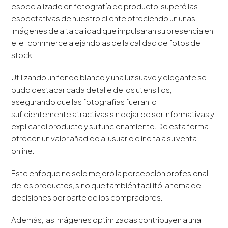
especializado en fotografía de producto, superó las
espectativas de nuestro cliente ofreciendo un unas
imágenes de alta calidad que impulsaran su presencia en
el e-commerce alejándolas de la calidad de fotos de
stock.
Utilizando un fondo blanco y una luz suave y elegante se
pudo destacar cada detalle de los utensilios,
asegurando que las fotografías fueran lo
suficientemente atractivas sin dejar de ser informativas y
explicar el producto y su funcionamiento. De esta forma
ofrecen un valor añadido al usuario e incita a su venta
online.
Este enfoque no solo mejoró la percepción profesional
de los productos, sino que también facilitó la toma de
decisiones por parte de los compradores.
Además, las imágenes optimizadas contribuyen a una