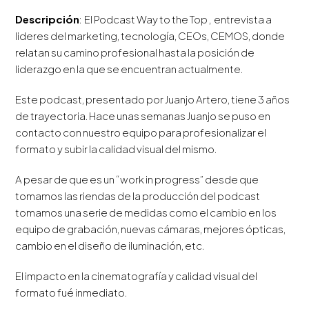
Descripción
: El Podcast Way to the Top , entrevista a
lideres del marketing, tecnología, CEOs, CEMOS, donde
relatan su camino profesional hasta la posición de
liderazgo en la que se encuentran actualmente.
Este podcast, presentado por Juanjo Artero, tiene 3 años
de trayectoria. Hace unas semanas Juanjo se puso en
contacto con nuestro equipo para profesionalizar el
formato y subir la calidad visual del mismo.
A pesar de que es un “work in progress” desde que
tomamos las riendas de la producción del podcast
tomamos una serie de medidas como el cambio en los
equipo de grabación, nuevas cámaras, mejores ópticas,
cambio en el diseño de iluminación, etc.
El impacto en la cinematografía y calidad visual del
formato fué inmediato.