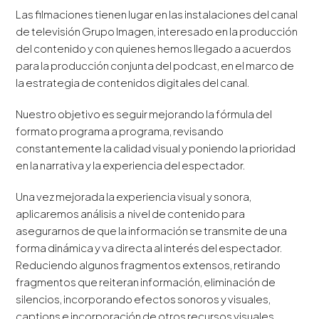
Las filmaciones tienen lugar en las instalaciones del canal
de televisión Grupo Imagen, interesado en la producción
del contenido y con quienes hemos llegado a acuerdos
para la producción conjunta del podcast, en el marco de
la estrategia de contenidos digitales del canal.
Nuestro objetivo es seguir mejorando la fórmula del
formato programa a programa, revisando
constantemente la calidad visual y poniendo la prioridad
en la narrativa y la experiencia del espectador.
Una vez mejorada la experiencia visual y sonora,
aplicaremos análisis a nivel de contenido para
asegurarnos de que la información se transmite de una
forma dinámica y va directa al interés del espectador.
Reduciendo algunos fragmentos extensos, retirando
fragmentos que reiteran información, eliminación de
silencios, incorporando efectos sonoros y visuales,
captions e incorporación de otros recursos visuales.