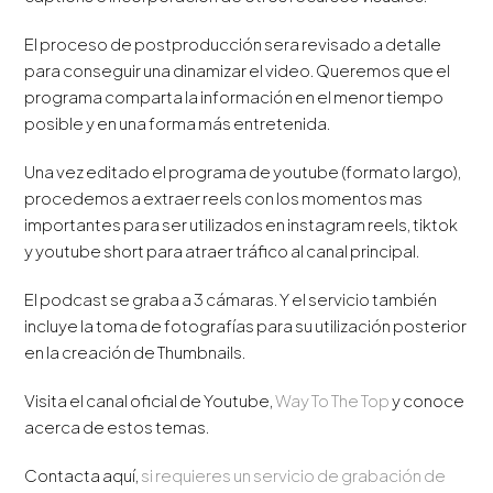
El proceso de postproducción sera revisado a detalle
para conseguir una dinamizar el video. Queremos que el
programa comparta la información en el menor tiempo
posible y en una forma más entretenida.
Una vez editado el programa de youtube (formato largo),
procedemos a extraer reels con los momentos mas
importantes para ser utilizados en instagram reels, tiktok
y youtube short para atraer tráfico al canal principal.
El podcast se graba a 3 cámaras. Y el servicio también
incluye la toma de fotografías para su utilización posterior
en la creación de Thumbnails.
Visita el canal oficial de Youtube,
Way To The Top
y conoce
acerca de estos temas.
Contacta aquí,
si requieres un servicio de grabación de