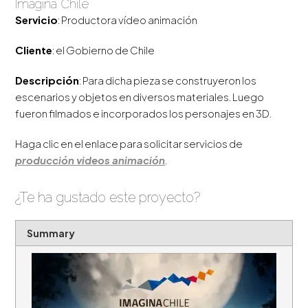
Imagina Chile
Servicio
: Productora vídeo animación
Cliente
: el Gobierno de Chile
Descripción
: Para dicha pieza se construyeron los
escenarios y objetos en diversos materiales. Luego
fueron filmados e incorporados los personajes en 3D.
Haga clic en el enlace para solicitar servicios de
producción videos animación
.
¿Te ha gustado este proyecto?
Summary