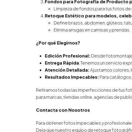
Fondos para Fotografía de Producto pa
Limpieza de fondos para tus fotos de
Retoque Estético para modelos, celebri
Define brazos, abdomen, glúteos, tatua
Elimina arrugas en camisas y prendas.
¿Por qué Elegirnos?
Edición Profesional:
Desde fotomontajes 
Entrega Rápida
: Tenemos un servicio ex
Atención Detallada:
Ajustamos colores, 
Resultados Impecables:
Para catálogos,
Retiramos todas las imperfecciones de tus fot
para marcas, tiendas online, agencias de public
Contacta con Nosotros
Para obtener fotos impecables y profesionales
Deja que nuestro equipo de retoque fotográfico