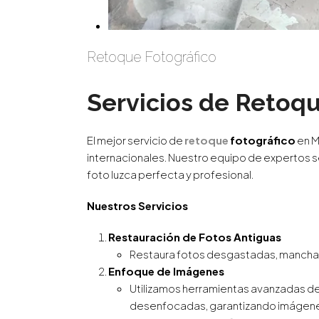
Retoque Fotográfico
Servicios de Retoqu
El mejor servicio de
retoque
fotográfico
en M
internacionales. Nuestro equipo de expertos 
foto luzca perfecta y profesional.
Nuestros Servicios
Restauración de Fotos Antiguas
Restaura fotos desgastadas, manchad
Enfoque de Imágenes
Utilizamos herramientas avanzadas de I
desenfocadas, garantizando imágenes 