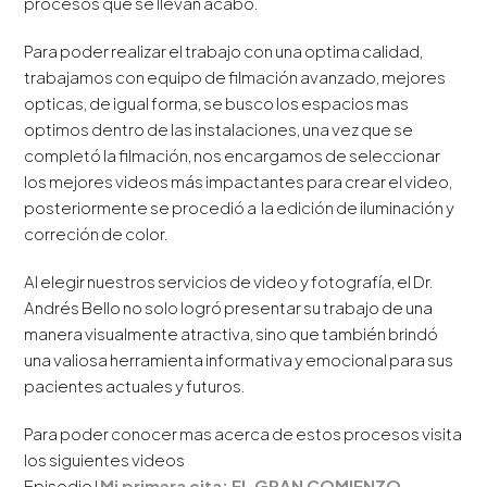
procesos que se llevan acabo.
Para poder realizar el trabajo con una optima calidad,
trabajamos con equipo de filmación avanzado, mejores
opticas, de igual forma, se busco los espacios mas
optimos dentro de las instalaciones, una vez que se
completó la filmación, nos encargamos de seleccionar
los mejores videos más impactantes para crear el video,
posteriormente se procedió a la edición de iluminación y
correción de color.
Al elegir nuestros servicios de video y fotografía, el Dr.
Andrés Bello no solo logró presentar su trabajo de una
manera visualmente atractiva, sino que también brindó
una valiosa herramienta informativa y emocional para sus
pacientes actuales y futuros.
Para poder conocer mas acerca de estos procesos visita
los siguientes videos
Episodio I
Mi primera cita: EL GRAN COMIENZO