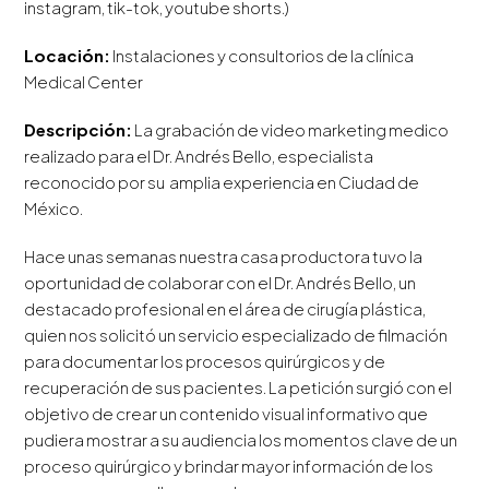
instagram, tik-tok, youtube shorts.)
Locación:
Instalaciones y consultorios de la clínica
Medical Center
Descripción:
La grabación de video marketing medico
realizado para el Dr. Andrés Bello, especialista
reconocido por su amplia experiencia en Ciudad de
México.
Hace unas semanas nuestra casa productora tuvo la
oportunidad de colaborar con el Dr. Andrés Bello, un
destacado profesional en el área de cirugía plástica,
quien nos solicitó un servicio especializado de filmación
para documentar los procesos quirúrgicos y de
recuperación de sus pacientes. La petición surgió con el
objetivo de crear un contenido visual informativo que
pudiera mostrar a su audiencia los momentos clave de un
proceso quirúrgico y brindar mayor información de los