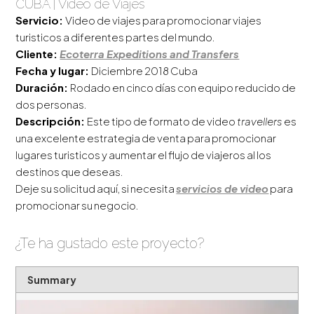
CUBA | Video de Viajes
Servicio:
Video de viajes para promocionar viajes
turisticos a diferentes partes del mundo.
Cliente:
Ecoterra Expeditions and Transfers
Fecha y lugar:
Diciembre 2018 Cuba
Duración:
Rodado en cinco días con equipo reducido de
dos personas.
Descripción:
Este tipo de formato de video
travellers
es
una excelente estrategia de venta para promocionar
lugares turisticos y aumentar el flujo de viajeros al los
destinos que deseas.
Deje su solicitud aquí, si necesita
servicios de video
para
promocionar su negocio.
¿Te ha gustado este proyecto?
Summary