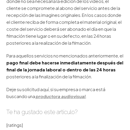
donde no sea necesaria la edición de los videos, el
cliente se compromete al abono del servicio antes de la
recepción de las imagines originales. En los casos donde
el cliente reciba de forma completa el material original, el
coste del servicio deberá ser abonado el día en que la
filmación tiene lugar o en su defecto, en las 24 horas
posteriores a la realización de la filmación.
Para aquellos servicios no mencionados anteriormente, el
pago final debe hacerse inmediatamente
después del
final de la jornada laboral o dentro de las 24 horas
posteriores a la finalización de la filmación.
Deje su solicitud aquí, si su empresa o marca está
buscando una
productora audiovisual
.
Te ha gustado este artículo?
[ratings]