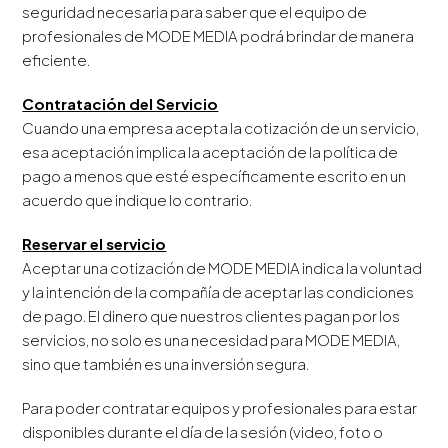
seguridad necesaria para saber que el equipo de
profesionales de MODE MEDIA podrá brindar de manera
eficiente.
Contratación del Servicio
Cuando una empresa acepta la cotización de un servicio,
esa aceptación implica la aceptación de la política de
pago a menos que esté específicamente escrito en un
acuerdo que indique lo contrario.
Reservar el servicio
Aceptar una cotización de MODE MEDIA indica la voluntad
y la intención de la compañía de aceptar las condiciones
de pago. El dinero que nuestros clientes pagan por los
servicios, no solo es una necesidad para MODE MEDIA,
sino que también es una inversión segura.
Para poder contratar equipos y profesionales para estar
disponibles durante el día de la sesión (video, foto o