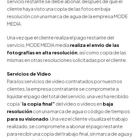
servicio restante se debe abonar, después de que el
cliente haya visto una copia de las fotos en baja
resolución con una marca de agua de la empresa MODE
MEDIA.
Una vez que el cliente realiza el pago restante del
servicio, MODE MEDIA media
realiza el envío de las
fotografías en alta resolución
, así como copia de las
mismas en otras resoluciones solicitadas por el cliente.
Servicios de Video
Para los servicios de video contratados por nuestros
clientes, la empresa contratante se compromete a
liquidar el pago del total del servicio, una vez ha recibido
copia “
la copia final”
del video o videos en
baja
resolución
con una marca de agua o código de tiempos
para su visionado
. Una vez el cliente visualiza el trabajo
realizado, se compromete a abonar el pago restante
para recibir una copia del trabajo final, sin marca de agua y