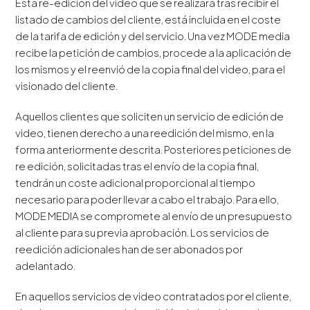
Esta re-edición del video que se realizará tras recibir el
listado de cambios del cliente, está incluida en el coste
de la tarifa de edición y del servicio. Una vez MODE media
recibe la petición de cambios, procede a la aplicación de
los mismos y el reenvió de la copia final del video, para el
visionado del cliente.
Aquellos clientes que soliciten un servicio de edición de
video, tienen derecho a una reedición del mismo, en la
forma anteriormente descrita. Posteriores peticiones de
re edición, solicitadas tras el envío de la copia final,
tendrán un coste adicional proporcional al tiempo
necesario para poder llevar a cabo el trabajo. Para ello,
MODE MEDIA se compromete al envío de un presupuesto
al cliente para su previa aprobación. Los servicios de
reedición adicionales han de ser abonados por
adelantado.
En aquellos servicios de video contratados por el cliente,