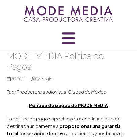
Skip
to
content
MODE MEDIA Política de
Pagos
20
OCT
Georgie
Tag: Productora audiovisual Ciudad de México
Política de pagos de MODE MEDIA
La política de pago especificada a continuación está
destinada únicamente a
proporcionar una garantía
total de servicio efectivo
a los clientes y nos brinda la