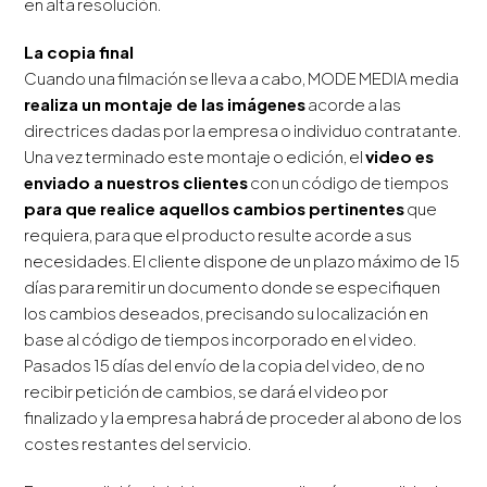
en alta resolución.
La copia final
Cuando una filmación se lleva a cabo, MODE MEDIA media
realiza un montaje de las imágenes
acorde a las
directrices dadas por la empresa o individuo contratante.
Una vez terminado este montaje o edición, el
video es
enviado a nuestros clientes
con un código de tiempos
para que realice aquellos cambios pertinentes
que
requiera, para que el producto resulte acorde a sus
necesidades. El cliente dispone de un plazo máximo de 15
días para remitir un documento donde se especifiquen
los cambios deseados, precisando su localización en
base al código de tiempos incorporado en el video.
Pasados 15 días del envío de la copia del video, de no
recibir petición de cambios, se dará el video por
finalizado y la empresa habrá de proceder al abono de los
costes restantes del servicio.