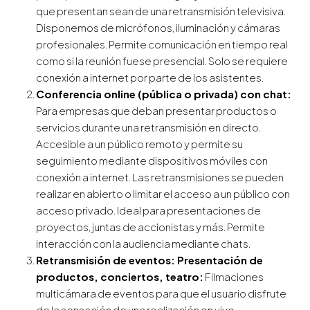
que presentan sean de una retransmisión televisiva.
Disponemos de micrófonos, iluminación y cámaras
profesionales. Permite comunicación en tiempo real
como si la reunión fuese presencial. Solo se requiere
conexión a internet por parte de los asistentes.
Conferencia online (pública o privada) con chat:
Para empresas que deban presentar productos o
servicios durante una retransmisión en directo.
Accesible a un público remoto y permite su
seguimiento mediante dispositivos móviles con
conexión a internet. Las retransmisiones se pueden
realizar en abierto o limitar el acceso a un público con
acceso privado. Ideal para presentaciones de
proyectos, juntas de accionistas y más. Permite
interacción con la audiencia mediante chats.
Retransmisión de eventos: Presentación de
productos, conciertos, teatro:
Filmaciones
multicámara de eventos para que el usuario disfrute
de la sensación de una realización en vivo.