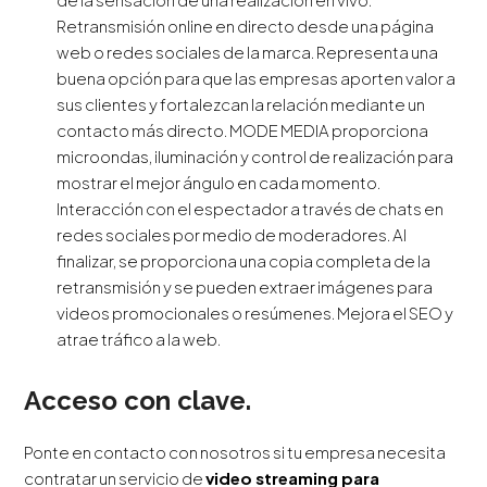
Retransmisión online en directo desde una página
web o redes sociales de la marca. Representa una
buena opción para que las empresas aporten valor a
sus clientes y fortalezcan la relación mediante un
contacto más directo. MODE MEDIA proporciona
microondas, iluminación y control de realización para
mostrar el mejor ángulo en cada momento.
Interacción con el espectador a través de chats en
redes sociales por medio de moderadores. Al
finalizar, se proporciona una copia completa de la
retransmisión y se pueden extraer imágenes para
videos promocionales o resúmenes. Mejora el SEO y
atrae tráfico a la web.
Acceso con clave.
Ponte en contacto con nosotros si tu empresa necesita
contratar un servicio de
video streaming para