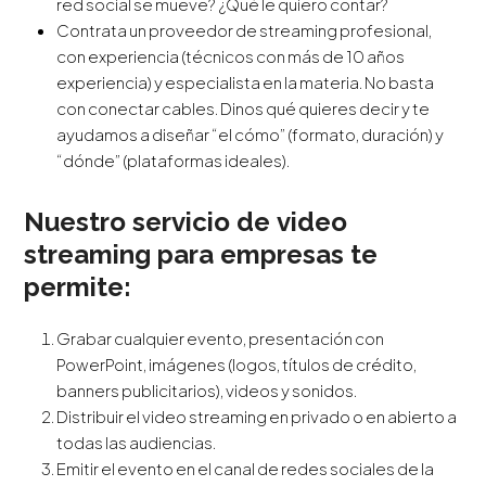
red social se mueve? ¿Qué le quiero contar?
Contrata un proveedor de streaming profesional,
con experiencia (técnicos con más de 10 años
experiencia) y especialista en la materia. No basta
con conectar cables. Dinos qué quieres decir y te
ayudamos a diseñar “el cómo” (formato, duración) y
“dónde” (plataformas ideales).
Nuestro servicio de
video
streaming para empresas
te
permite:
Grabar cualquier evento, presentación con
PowerPoint, imágenes (logos, títulos de crédito,
banners publicitarios), videos y sonidos.
Distribuir el video streaming en privado o en abierto a
todas las audiencias.
Emitir el evento en el canal de redes sociales de la