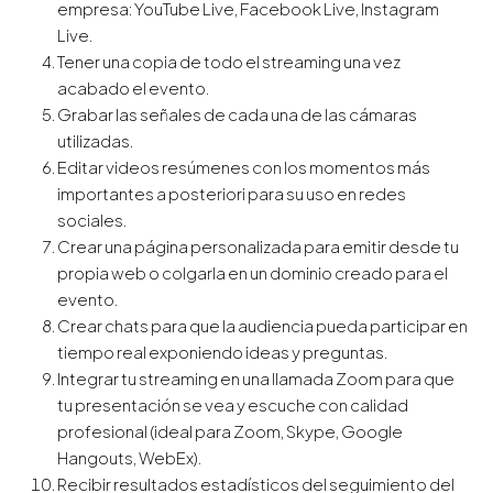
empresa: YouTube Live, Facebook Live, Instagram
Live.
Tener una copia de todo el streaming una vez
acabado el evento.
Grabar las señales de cada una de las cámaras
utilizadas.
Editar videos resúmenes con los momentos más
importantes a posteriori para su uso en redes
sociales.
Crear una página personalizada para emitir desde tu
propia web o colgarla en un dominio creado para el
evento.
Crear chats para que la audiencia pueda participar en
tiempo real exponiendo ideas y preguntas.
Integrar tu streaming en una llamada Zoom para que
tu presentación se vea y escuche con calidad
profesional (ideal para Zoom, Skype, Google
Hangouts, WebEx).
Recibir resultados estadísticos del seguimiento del